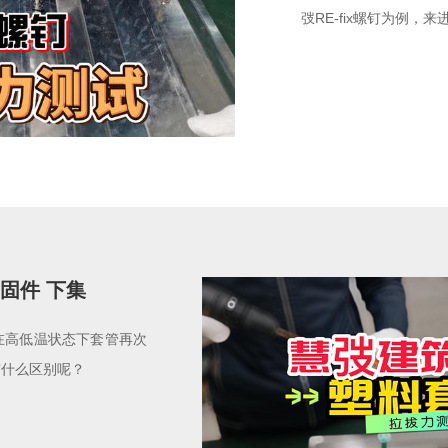
弢RE-fix螺钉为例，
固件 下集
在高低温状态下套管再次
有什么区别呢？