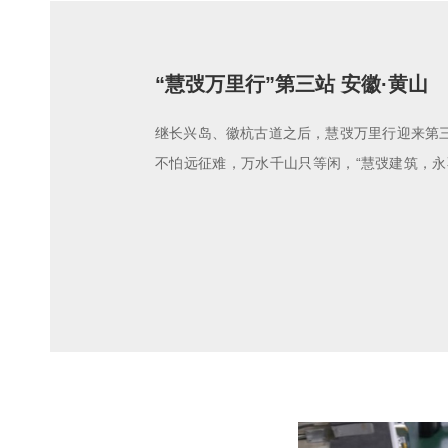
“慧弢万里行”第三站 安徽·黄山
继长兴岛、徽杭古道之后，慧弢万里行迎来第
不怕远征难，万水千山只等闲，“慧弢建筑，永
啦。