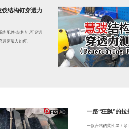
，慧弢结构钉穿透力
统配件-结构钉,可穿透
,究竟穿透力如何。
一路“狂飙”的拉
一款合格的柔性屋面紧