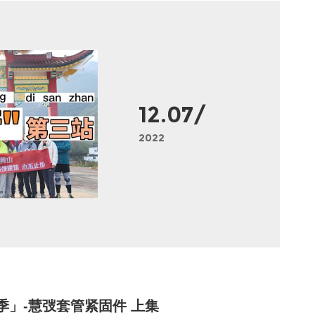
12.07/
2022
季」-慧弢套管紧固件 上集