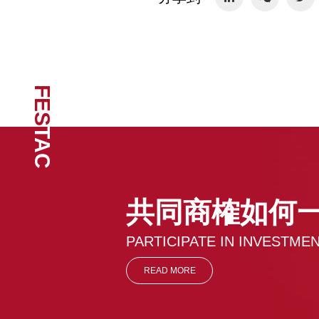
FES
TAC
共同商榷如何
PARTICIPATE IN INVESTM
READ MORE