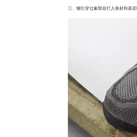
三、螺钉穿过象限齿打入卷材和基层